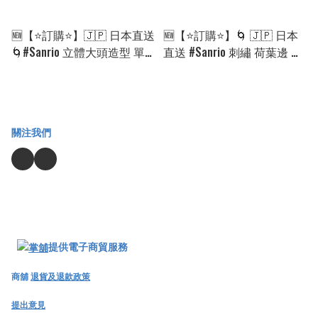
🆕【⭐訂購⭐】🇯🇵 日本直送
🆕【⭐訂購⭐】🌀 🇯🇵 日本
🌀#Sanrio 立體大頭造型 單
直送 #Sanrio 刺繡 荷葉邊 褶
肩包［2款選］🌀 [ELGD-
襉 甚平套裝［2款選］🌀
0123][260824]
[ELGD-0116][260823]
關注我們
提供電子商貿服務
商舖
退貨及退款政策
提出意見