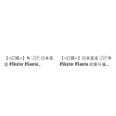
[260913]
[260913]
【⭐訂購⭐】🌀 🇯🇵 日本直
【⭐訂購⭐】日本直送 🇯🇵🌀
送 #Skater #Sanrio
#Skater #Sanrio 幼童斗篷雨
#Pokemon⭐ 吸水速乾毛巾帽
褸 (連收納袋) 🌀 [PLFD-0144]
🌀 [PLBD-0190] [260907]
[260913]