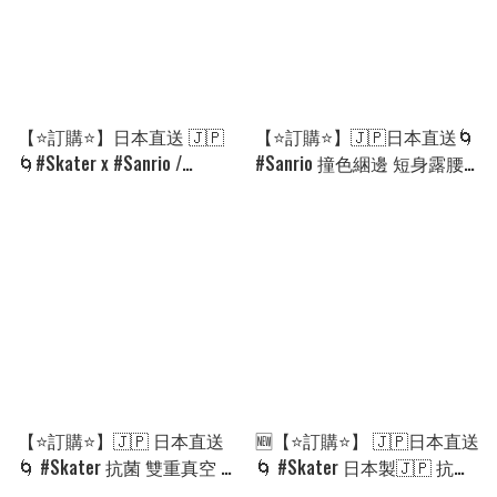
【⭐訂購⭐】日本直送 🇯🇵
【⭐訂購⭐】🇯🇵日本直送🌀
🌀#Skater x #Sanrio /
#Sanrio 撞色綑邊 短身露腰
Dinosaur 嬰兒睡袋［4款選］
短袖T恤［4款選］🌀[ELCA-
🌀 [EILA-0150][260826]
0250][260816]
【⭐訂購⭐】🇯🇵 日本直送
🆕【⭐訂購⭐】 🇯🇵日本直送
🌀 #Skater 抗菌 雙重真空 保
🌀 #Skater 日本製🇯🇵 抗菌
温飯壺 540ml 🌀[PLDD-0029]
餐具SET🌀 [PLGD-0155]