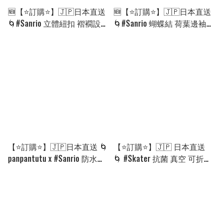
🆕【⭐訂購⭐】🇯🇵日本直送
🆕【⭐訂購⭐】🇯🇵日本直送
🌀#Sanrio 立體紐扣 褶襉設
🌀#Sanrio 蝴蝶結 荷葉邊袖
計 海軍風 短褲［4款選］🌀
露膚上衣［4款選］🌀 [ELHA-
[ELHA-0011]
0009][260902]
【⭐訂購⭐】🇯🇵日本直送 🌀
【⭐訂購⭐】🇯🇵 日本直送
panpantutu x #Sanrio 防水單
🌀 #Skater 抗菌 真空 可折疊
肩包 🌀 [PKHD-0011]
手柄 保温壺 300ml［12款
[260830]
選］🌀 [PLHD-0004][260910]