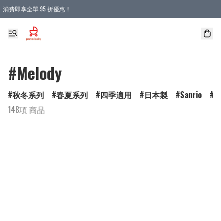
消費即享全單 95 折優惠！
購物滿 HKD 900.00即享免運費優惠！（適用於 本地送貨、本地取貨 )
#Melody
秋冬系列
春夏系列
四季適用
日本製
Sanrio
D
148項 商品