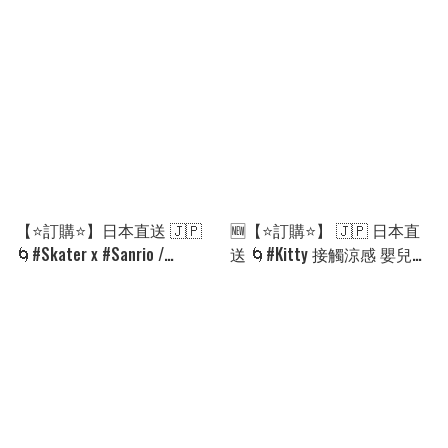
肩包 🌀 [PKHD-0011]
手柄 保温壺 300ml［12款
[260830]
選］🌀 [PLHD-0004][260910]
【⭐訂購⭐】日本直送 🇯🇵
🆕【⭐訂購⭐】 🇯🇵 日本直
🌀#Skater x #Sanrio /
送 🌀#Kitty 接觸涼感 嬰兒午
Dinosaur 嬰兒睡袋［4款選］
睡墊🌀[ELHD-0002][260901]
🌀 [EILA-0150][260826]