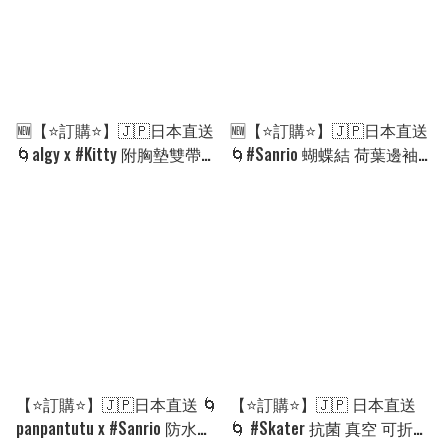
🆕【⭐訂購⭐】🇯🇵日本直送
🆕【⭐訂購⭐】🇯🇵日本直送
🌀algy x #Kitty 附胸墊雙帶吊
🌀#Sanrio 蝴蝶結 荷葉邊袖
帶背心［3款選］🌀 [ELHA-
露膚上衣［4款選］🌀 [ELHA-
0030][260906]
0009][260902]
【⭐訂購⭐】🇯🇵日本直送 🌀
【⭐訂購⭐】🇯🇵 日本直送
panpantutu x #Sanrio 防水單
🌀 #Skater 抗菌 真空 可折疊