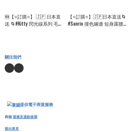
🆕【⭐訂購⭐】 🇯🇵 日本直
【⭐訂購⭐】🇯🇵日本直送🌀
送 🌀#Kitty 閃光線系列 毛絨
#Sanrio 撞色綑邊 短身露腰
公仔掛飾［5款選］🌀[ELHD-
短袖T恤［4款選］🌀[ELCA-
0001][260901]
0250][260816]
關注我們
提供電子商貿服務
商舖
退貨及退款政策
提出意見