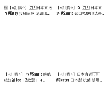
🆕【⭐訂購⭐】🇯🇵日本直送
【⭐訂購⭐】🌀 🇯🇵 日本直
🌀#Kitty 接觸涼感 刺繡印花
送 #Sanrio 領口褶皺印花長
露肩短袖Tee［4款選］🌀
袖 tee［2款選］🌀[PLCA-
[ELHA-0039][260909]
0182] [260914]
【⭐訂購⭐】 🌀#Sanrio 蝴蝶
【⭐訂購⭐】日本直送🇯🇵
結短袖Tee［2款選］🌀
#Skater 日本製 抗菌 雙層食
[PLCA-0199] [260922]
物盒[連叉]［24款選］🌀
[PKKD-0287] [260922]