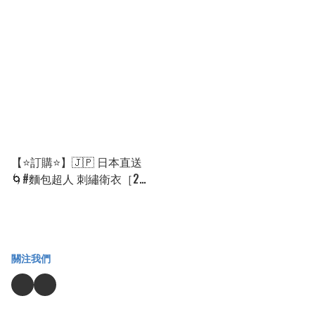
選］🌀[PLCA-0096]
款選］🌀[PLBA-0084]
[260808]
[260901]
【⭐訂購⭐】🇯🇵 日本直送
🌀#麵包超人 刺繡衛衣［2款
選］🌀[PLBA-0007]
[2600330]
關注我們