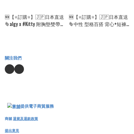
🆕【⭐訂購⭐】🇯🇵日本直送
🆕【⭐訂購⭐】🇯🇵日本直送
🌀algy x #Kitty 附胸墊雙帶吊
🌀中性 型格百搭 背心+短褲
帶背心［3款選］🌀 [ELHA-
絎縫套裝［2款選］🌀[ELHA-
0030][260906]
0029][260906]
關注我們
提供電子商貿服務
商舖
退貨及退款政策
提出意見