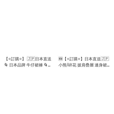
[PLCA-0199] [260922]
款選］🌀 [EJBA-0129]
[260909]
【⭐訂購⭐】 🇯🇵日本直送
🆕【⭐訂購⭐】日本直送🇯🇵
🌀 日本品牌 牛仔裙褲 🌀
小熊/碎花 披肩疊層 連身裙
[PKFA-0264] [260819]
［2款選］[ELHA-0031]
[260906]