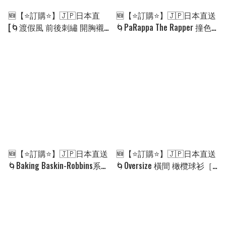
🆕【⭐訂購⭐】🇯🇵日本直
🆕【⭐訂購⭐】🇯🇵日本直送
[🌀渡假風 前後刺繡 開胸襯
🌀PaRappa The Rapper 撞色
衫［3款選］🌀 [ELHA-0036]
短袖 tee［3款選］🌀 [ELHA-
[260908]
0034][26
🆕【⭐訂購⭐】🇯🇵日本直送
🆕【⭐訂購⭐】🇯🇵日本直送
🌀Baking Baskin-Robbins系列
🌀Oversize 橫間 橄欖球衫［3
復古手繪風 拼色袖 短袖
款選］🌀 [ELHA-0032]
tee［2款選］🌀 [ELHA-0033]
[260908]
[260908]