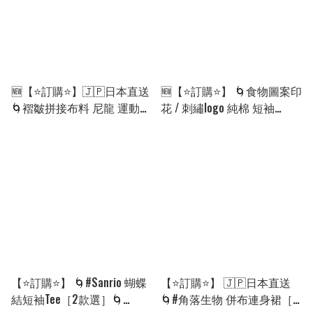
🆕【⭐訂購⭐】🇯🇵日本直送
🆕【⭐訂購⭐】 🌀食物圖案印
🌀褶皺拼接布料 尼龍 運動褲
花 / 刺繡logo 純棉 短袖
［9款選］🌀[ELHA-0031]
tee［6款選］🌀[ELGA-0009]
[260907]
[260902]
【⭐訂購⭐】 🌀#Sanrio 蝴蝶
【⭐訂購⭐】 🇯🇵日本直送
結短袖Tee［2款選］🌀
🌀#角落生物 併布連身裙［2