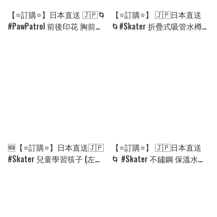
【⭐訂購⭐】日本直送 🇯🇵🌀
【⭐訂購⭐】 🇯🇵日本直送
#PawPatrol 前後印花 胸前徽
🌀#Skater 折疊式吸管水樽
章 短袖T恤［2款選］🌀
［全10款］🌀[EJGD-0066]
[EKGA-0144][260828]
[260914]
🆕【⭐訂購⭐】日本直送🇯🇵
【⭐訂購⭐】 🇯🇵日本直送
#Skater 兒童學習筷子 (左右
🌀 #Skater 不鏽鋼 保溫水壺
手兼用) [7款選] 🌀 [PLFD-
(600ml) [4款選]🌀[PLAD-
0047] [260825]
0002][260813]