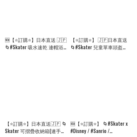
🆕【⭐訂購⭐】日本直送 🇯🇵
【⭐訂購⭐】 🇯🇵日本直送
🌀#Skater 吸水速乾 連帽浴
🌀#Skater 兒童單車頭盔
披［25款選］ 🌀 [PLGD-
［全5款］ 🌀 [ELAD-0173]
0037] [260813]
[260828]
【⭐訂購⭐】日本直送🇯🇵 🌀
🆕【⭐訂購⭐】 🌀#Skater x
Skater 可摺疊收納箱(連手
#Disney / #Sanrio /