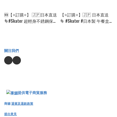
🆕【⭐訂購⭐】 🇯🇵日本直送
【⭐訂購⭐】🇯🇵 日本直送
🌀#Skater 超輕身不銹鋼保
🌀 #Skater #日本製 午餐盒
溫水壺 (470ml)🌀 [PLGD-
(360ML) 🌀 [PLFD-0057]
0062] [260821]
[260906]
關注我們
提供電子商貿服務
商舖
退貨及退款政策
提出意見