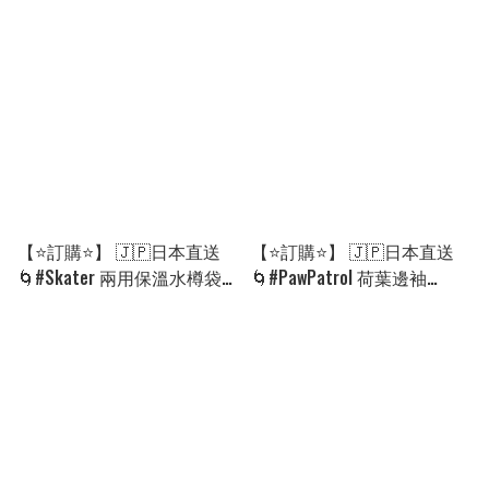
抽) ［12款選］🌀 [PKJD-
#PawPatrol 布質折扇［8款
0080][260917]
選］🌀[ELGD-0003][260912]
【⭐訂購⭐】 🇯🇵日本直送
【⭐訂購⭐】 🇯🇵日本直送
🌀#Skater 兩用保溫水樽袋
🌀#PawPatrol 荷葉邊袖
🌀[PLAD-0207] [260818]
tee［2款選］🌀 [PLFA-0114]
[260813]