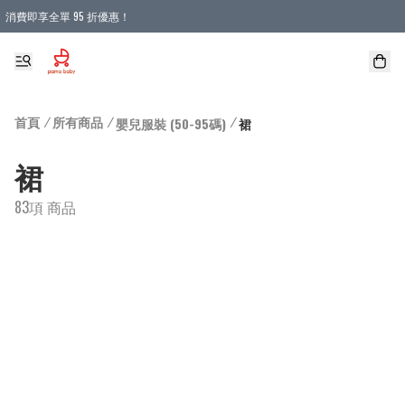
消費即享全單 95 折優惠！
購物滿 HKD 900.00即享免運費優惠！（適用於 本地送貨、本地取貨 )
首頁
/
所有商品
/
/
嬰兒服裝 (50-95碼)
裙
裙
83項 商品