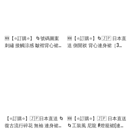
🆕【⭐訂購⭐】 🌀號碼圖案
🆕【⭐訂購⭐】🌀🇯🇵 日本直
刺繡 接觸涼感 皺褶背心裙
送 側開衩 背心連身裙［3款
［3款選］🌀[ELFA-0210]
選］🌀 [ELGA-0139][260828]
[260818]
【⭐訂購⭐】🇯🇵日本直送 🌀
🆕【⭐訂購⭐】🇯🇵 日本直送
復古流行碎花 無袖 連身裙
🌀工裝風 尼龍 #燈籠裙(連打