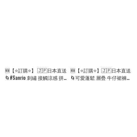
［2款選］🌀[ELFA-0176]
底褲)［2款選］🌀 [ELGA-
[260830]
0122][260824]
🆕【⭐訂購⭐】 🇯🇵日本直送
🆕【⭐訂購⭐】🇯🇵日本直送
🌀#Sanrio 刺繡 接觸涼感 拼
🌀可愛蓬鬆 層疊 牛仔裙褲
接 連身裙［3款選］🌀[ELGA-
［5款選］🌀[ELFA-0106]
0114][260822]
[260812]