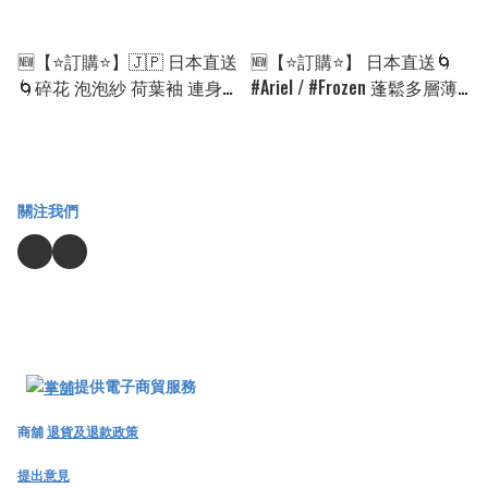
🆕【⭐訂購⭐】🇯🇵 日本直送
🆕【⭐訂購⭐】 日本直送🌀
🌀碎花 泡泡紗 荷葉袖 連身
#Ariel / #Frozen 蓬鬆多層薄
裙［2款選］🌀[ELFA-0156]
紗連身裙［2款選］🌀[ELGA-
[260819]
0080][260815]
關注我們
提供電子商貿服務
商舖
退貨及退款政策
提出意見