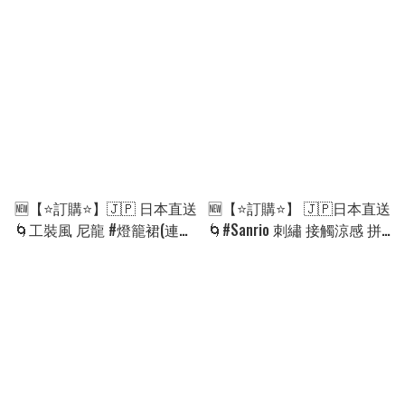
［3款選］🌀[ELGA-0133]
［2款選］🌀[ELFA-0176]
[260826]
[260830]
🆕【⭐訂購⭐】🇯🇵 日本直送
🆕【⭐訂購⭐】 🇯🇵日本直送
🌀工裝風 尼龍 #燈籠裙(連打
🌀#Sanrio 刺繡 接觸涼感 拼
底褲)［2款選］🌀 [ELGA-
接 連身裙［3款選］🌀[ELGA-
0122][260824]
0114][260822]