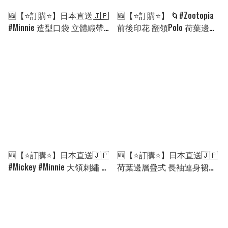
🆕【⭐訂購⭐】日本直送🇯🇵
🆕【⭐訂購⭐】 🌀#Zootopia
#Minnie 造型口袋 立體緞帶
前後印花 翻領Polo 荷葉邊下
喇叭褶皺裙褲［3款選］
擺 連身裙［2款選］🌀[ELGA-
[ELHA-0020][260905]
0006][260902]
🆕【⭐訂購⭐】日本直送🇯🇵
🆕【⭐訂購⭐】日本直送🇯🇵
#Mickey #Minnie 大領刺繡 荷
荷葉邊層疊式 長袖連身裙
葉邊層疊式 連身裙 ［2款
［6款選］[ELHA-0016]
選］[ELHA-0019][260904]
[260903]