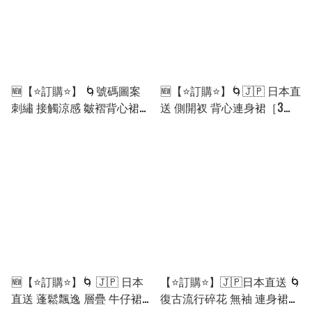
🆕【⭐訂購⭐】 🌀號碼圖案
🆕【⭐訂購⭐】🌀🇯🇵 日本直
刺繡 接觸涼感 皺褶背心裙
送 側開衩 背心連身裙［3款
［3款選］🌀[ELFA-0210]
選］🌀 [ELGA-0139][260828]
[260818]
🆕【⭐訂購⭐】🌀 🇯🇵 日本
【⭐訂購⭐】🇯🇵日本直送 🌀
直送 蓬鬆飄逸 層疊 牛仔裙
復古流行碎花 無袖 連身裙