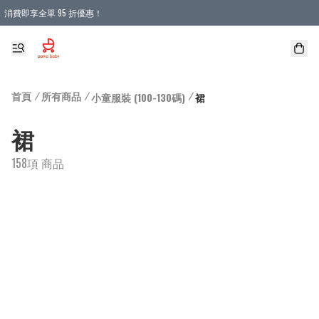
消費即享全單 95 折優惠！
購物滿 HKD 900.00即享免運費優惠！（適用於 本地送貨、本地取貨 )
首頁
/
所有商品
/
/
小童服裝 (100-130碼)
裙
裙
158項 商品