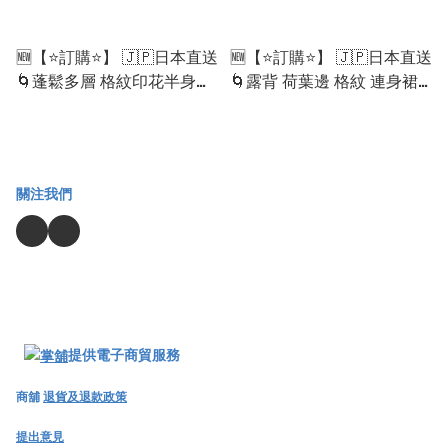
🆕【⭐訂購⭐】 🇯🇵日本直送
🆕【⭐訂購⭐】 🇯🇵日本直送
🌀蓬鬆多層 格紋印花半身裙
🌀露背 荷葉邊 格紋 連身裙
［2款選］🌀[ELGA-0113]
［2款選］🌀[ELGA-0111]
[260822]
[260822]
關注我們
提供電子商貿服務
商舖
退貨及退款政策
提出意見