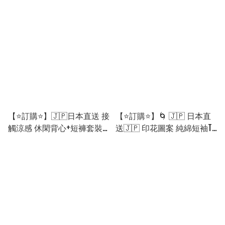
映畫寫真印花 短袖 tee［5款
加工單肩包［2款選］🌀
選］🌀 [ELGA-0141][260828]
[ELGD-0138][260827]
【⭐訂購⭐】🇯🇵日本直送 接
【⭐訂購⭐】🌀 🇯🇵 日本直
觸涼感 休閑背心+短褲套裝
送🇯🇵 印花圖案 純綿短袖T
［4款選］🌀 [ELDA-0249]
恤［12款選］🌀[ELBA-0095]
[260821]
[260820]