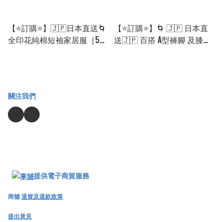
【⭐訂購⭐】🇯🇵日本直送🌀
【⭐訂購⭐】🌀 🇯🇵 日本直
全印花純棉短袖家居服［5款
送🇯🇵 百搭 A型褲腳 及膝短
選］🌀[ELCA-0076][260825]
褲［8款選］🌀 [ELCA-0228]
[260825]
關注我們
提供電子商貿服務
商舖
退貨及退款政策
提出意見