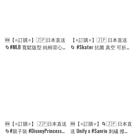
🆕【⭐訂購⭐】🇯🇵日本直送
【⭐訂購⭐】🇯🇵 日本直送
🌀#MLB 寬鬆版型 純棉背心
🌀 #Skater 抗菌 真空 可折疊
［4款選］🌀 [ELHA-0014]
手柄 保温壺 300ml［12款
[260903]
選］🌀 [PLHD-0004][260910]
🆕【⭐訂購⭐】 🇯🇵日本直送
🆕【⭐訂購⭐】🌀🇯🇵 日本直
🌀#親子裝 #DisneyPrincess
送 Unify x #Sanrio 刺繡 撥水