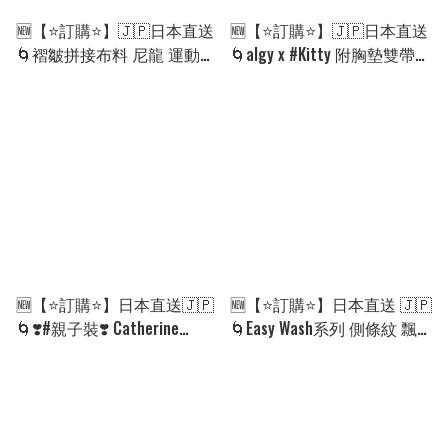
🆕【⭐訂購⭐】🇯🇵日本直送
🆕【⭐訂購⭐】🇯🇵日本直送
🌀褶皺拼接布料 尼龍 運動褲
🌀algy x #Kitty 附胸墊雙帶吊
［9款選］🌀[ELHA-0031]
帶背心［3款選］🌀 [ELHA-
[260907]
0030][260906]
🆕【⭐訂購⭐】日本直送🇯🇵
🆕【⭐訂購⭐】日本直送 🇯🇵
🌀❣️#親子裝❣️ Catherine
🌀Easy Wash系列 側條紋 飄
Cottage 繫帶高跟短靴［3款
逸層疊 束腰上衣［3款選］
選］🌀 [ELHA-0025][260905]
🌀 [ELHA-0017][260904]