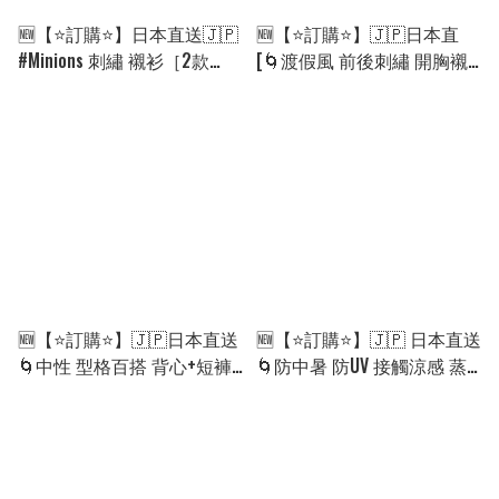
🆕【⭐訂購⭐】日本直送🇯🇵
🆕【⭐訂購⭐】🇯🇵日本直
#Minions 刺繡 襯衫［2款
[🌀渡假風 前後刺繡 開胸襯
選］[ELHA-0041][260909]
衫［3款選］🌀 [ELHA-0036]
[260908]
🆕【⭐訂購⭐】🇯🇵日本直送
🆕【⭐訂購⭐】🇯🇵 日本直送
🌀中性 型格百搭 背心+短褲
🌀防中暑 防UV 接觸涼感 蒸
絎縫套裝［2款選］🌀[ELHA-
發冷卻 降溫背心+短袖T恤
0029][260906]
［2款選］🌀 [ELGA-0126]
[260825]