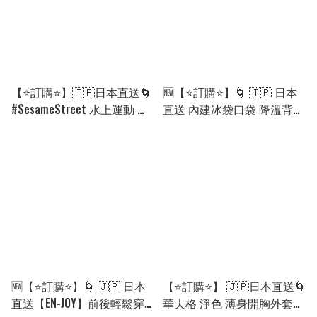
【⭐訂購⭐】🇯🇵日本直送🌀
🆕【⭐訂購⭐】🌀 🇯🇵 日本
#SesameStreet 水上運動 防
直送 內建冰袋口袋 降溫背心
曬衣+短褲+帽 3件套［2款
［5款選］🌀 [PLGD-0115]
選］🌀[ELEA-0166][260808]
[260808]
🆕【⭐訂購⭐】🌀 🇯🇵 日本
【⭐訂購⭐】 🇯🇵日本直送🌀
直送【EN-JOY】前後輕鬆穿
華夫格 淨色 薄身開胸外套