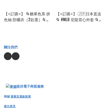
【⭐訂購⭐】 🌀糖果色系 拼
【⭐訂購⭐】 🇯🇵日本直送
色袖 防曬衣［2款選］🌀
🌀 #MLB 尼龍背心外套 🌀
[ELGA-0022][260905]
[PKEA-0246] [260827]
關注我們
提供電子商貿服務
商舖
退貨及退款政策
提出意見