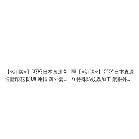
撞色大鈕扣 外套［6款選］
［8款選］🌀[ELDA-0123]
🌀 [ELGA-0089][260816]
[260813]
【⭐訂購⭐】🇯🇵 日本直送🌀
🆕【⭐訂購⭐】 🇯🇵日本直送
通體印花 防UV 連帽 薄外套
🌀特殊防蚊蟲加工 網眼外套
［3款選］🌀[ELDA-0037]
［2款選］🌀[ELGA-0051]
[260904]
[260811]