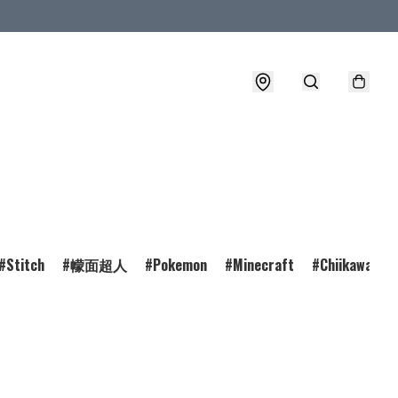
Stitch
幪面超人
Pokemon
Minecraft
Chiikawa