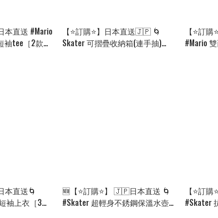
本直送 #Mario
【⭐訂購⭐】日本直送🇯🇵 🌀
【⭐訂購⭐
短袖tee［2款
Skater 可摺疊收納箱(連手抽)
#Mario
3][260822]
［12款選］🌀 [PKJD-0080]
選］🌀 [EL
[260917]
日本直送🌀
🆕【⭐訂購⭐】 🇯🇵日本直送 🌀
【⭐訂購⭐
 連帽短袖上衣［3款
#Skater 超輕身不銹鋼保溫水壺
#Skate
] [260823]
(470ml)🌀 [PLGD-0062] [260821]
[PLBD-00