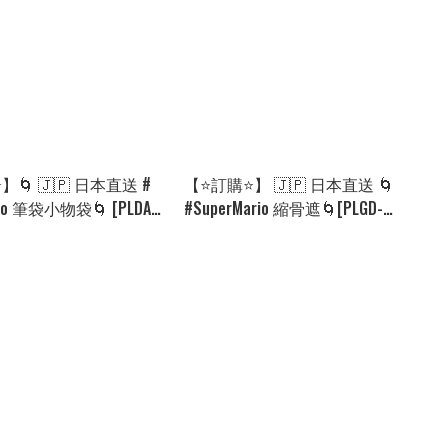
🌀 🇯🇵 日本直送 #​
【⭐訂購⭐】 🇯🇵 日本直送 🌀
rio 筆袋小物袋🌀 [PLDA-
#SuperMario 縮骨遮🌀[PLGD-
0912]
0035][260907]