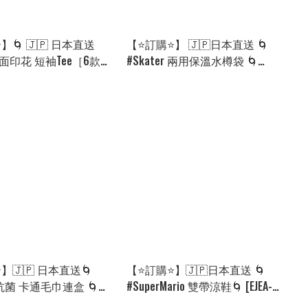
】🌀 🇯🇵 日本直送
【⭐訂購⭐】 🇯🇵日本直送 🌀
 雙面印花 短袖Tee［6款
#Skater 兩用保溫水樽袋 🌀
CA-0179][260828]
[PLAD-0207] [260818]
】🇯🇵 日本直送🌀
【⭐訂購⭐】🇯🇵日本直送 🌀
r 抗菌 卡通毛巾連盒 🌀
#SuperMario 雙帶涼鞋🌀 [EJEA-
74][260910]
0045][260815]