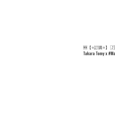
🆕【⭐訂購⭐】 🇯
Takara Tomy x 
飾玩具🌀[ELGD-015