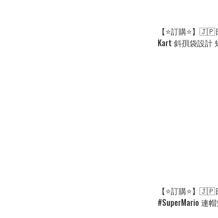
【⭐訂購⭐】🇯🇵日
Kart 斜孭袋設計 
選］🌀 [ELDA-025
【⭐訂購⭐】🇯🇵
#SuperMario
選］🌀 [PLEA-0002