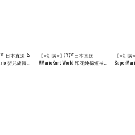
🇵 日本直送 🌀
【⭐訂購⭐】🇯🇵日本直送
【⭐訂購⭐】
#Mario 嬰兒旋轉掛
#MarioKart World 印花純棉短袖
SuperMa
8][260831]
tee［6款選］🌀 [ELDA-0267]
0074][26
[260825]