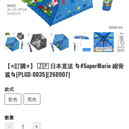
【⭐訂購⭐】 🇯🇵 日本直送 🌀#SuperMario 縮骨
遮🌀[PLGD-0035][260907]
款式
藍色
黑色
數量
−
+