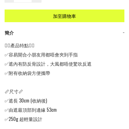
加至購物車
簡介
−
👍🏻產品特點👍🏻

✅容易開合小朋友用都唔會夾到手指

✅遮內有防反骨設計，大風都唔使驚吹反遮

✅附有收納袋方便攜帶

📏尺寸📏

✅遮長 30cm (收納後)

✅由遮最頂部到邊緣 53cm

✅250g 超輕量設計
