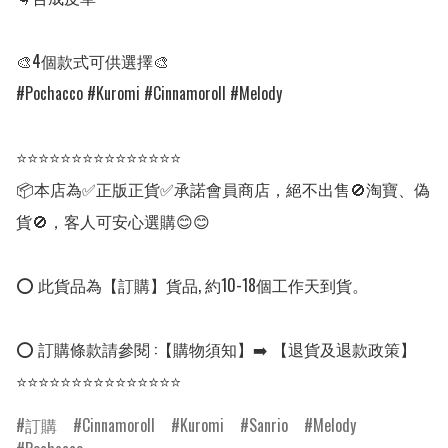
🎨4個款式可供選擇🎨

#Pochacco #Kuromi #Cinnamoroll #Melody

⭐⭐⭐⭐⭐⭐⭐⭐⭐⭐⭐⭐⭐⭐⭐

📦本店為✅正版正貨✅承諾會員商店，絕不出售🚫淘寶、偽
貨🚫，客人可安心選購😊😊

⭕ 此貨品為【訂購】貨品, 約10-18個工作天到貨。

⭕ 訂購條款請參閱 :【購物須知】➡️ 【退貨及退款政策】

⭐⭐⭐⭐⭐⭐⭐⭐⭐⭐⭐⭐⭐⭐⭐
訂購
Cinnamoroll
Kuromi
Sanrio
Melody