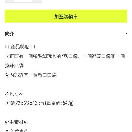
加至購物車
簡介
−
👍🏻產品特點👍🏻

🌀正面有一個帶毛絨玩具的PVC口袋、一個翻蓋口袋和一個
拉鍊口袋

🌀內部還有一個敞口口袋

📏尺寸📏

🌀 約22 x 26 x 13 cm (重量約: 547g)

👀主素材👀

🌀合成皮革
