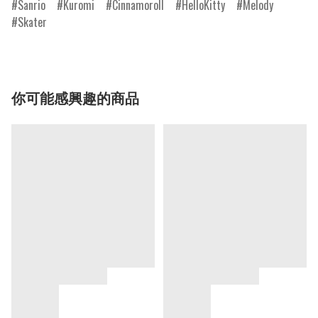
Sanrio
Kuromi
Cinnamoroll
HelloKitty
Melody
Skater
你可能感興趣的商品