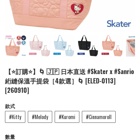
【⭐訂購⭐】🌀 🇯🇵 日本直送 #Skater x #Sanrio
絎縫保溫手提袋［4款選］🌀 [ELED-0113]
[260910]
款式
#Kitty
#Melody
#Kuromi
#Cinnamoroll
數量