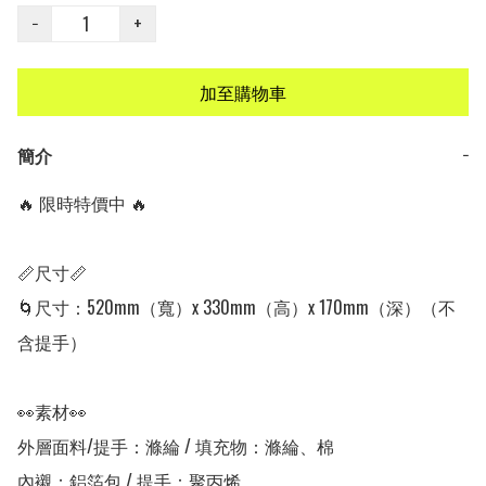
−
+
加至購物車
簡介
−
🔥 限時特價中 🔥

📏尺寸📏

🌀尺寸：520mm（寬）x 330mm（高）x 170mm（深）（不
含提手）

👀素材👀

外層面料/提手：滌綸 / 填充物：滌綸、棉

內襯：鋁箔包 / 提手：聚丙烯
