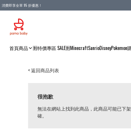
消費即享全單 95 折優惠！
購物滿 HKD 900.00即享免運費優惠！（適用於 本地送貨、本地取貨 )
首頁
商品
🈹特價專區 SALE🈹
Minecraft
Sanrio
Disney
Pokemon
< 返回商品列表
很抱歉
無法在網站上找到此商品，此商品可能已下架
確。