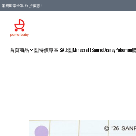
消費即享全單 95 折優惠！
購物滿 HKD 900.00即享免運費優惠！（適用於 本地送貨、本地取貨 )
首頁
商品
🈹特價專區 SALE🈹
Minecraft
Sanrio
Disney
Pokemon