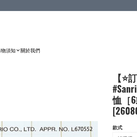
購物須知
關於我們
【⭐訂
#San
恤［6款
[2608
款式