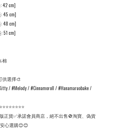
 42 cm] 

 45 cm] 

 48 cm] 

 51 cm] 

％棉

可供選擇🎨

itty / #Melody / #Cinnamoroll / #Hanamaruobake / 
⭐⭐⭐⭐⭐⭐⭐⭐

版正貨✅承諾會員商店，絕不出售🚫淘寶、偽貨
安心選購😊😊
