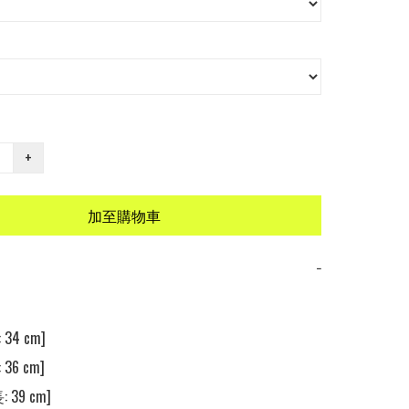
+
加至購物車
−
34 cm] 

36 cm] 

 39 cm] 
