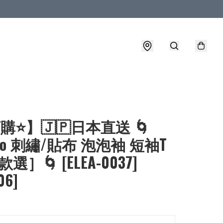
購⭐】🇯🇵日本直送 🌀
rio 刺繡/貼布 泡泡袖 短袖T
選］🌀 [ELEA-0037]
06]