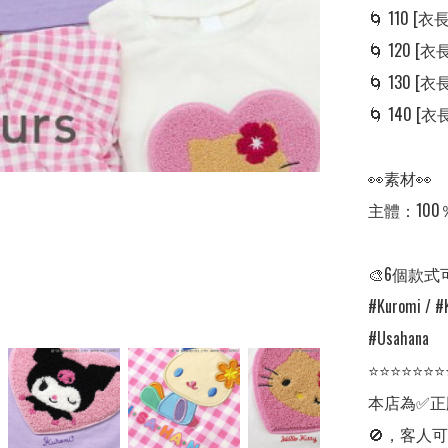
🌀 110 [衣長:
🌀 120 [衣長:
🌀 130 [衣長:
🌀 140 [衣長:
👀素材👀

主體：100
🎨6個款式
#Kuromi / #K
#Usahana

⭐⭐⭐⭐⭐⭐⭐
本店為✅正
🚫，客人可