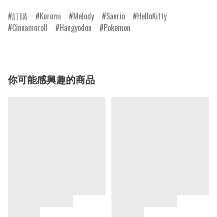
訂購
Kuromi
Melody
Sanrio
HelloKitty
Cinnamoroll
Hangyodon
Pokemon
你可能感興趣的商品