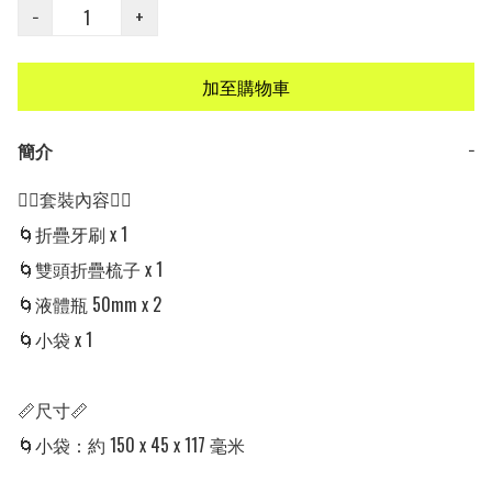
−
+
加至購物車
簡介
−
👍🏻套裝內容👍🏻

🌀折疊牙刷 x 1

🌀雙頭折疊梳子 x 1

🌀液體瓶 50mm x 2

🌀小袋 x 1

📏尺寸📏

🌀小袋：約 150 x 45 x 117 毫米
