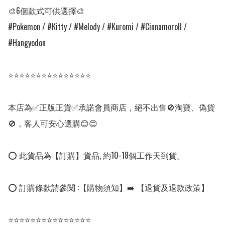
🎨6個款式可供選擇🎨

#Pokemon / #Kitty / #Melody / #Kuromi / #Cinnamoroll / 
#Hangyodon

⭐⭐⭐⭐⭐⭐⭐⭐⭐⭐⭐⭐⭐⭐⭐

本店為✅正版正貨✅承諾會員商店，絕不出售🚫淘寶、偽貨
🚫，客人可安心選購😊😊

⭕ 此貨品為【訂購】貨品, 約10-18個工作天到貨。

⭕ 訂購條款請參閱 :【購物須知】➡️ 【退貨及退款政策】

⭐⭐⭐⭐⭐⭐⭐⭐⭐⭐⭐⭐⭐⭐⭐