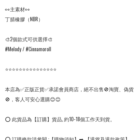
👀主素材👀

丁腈橡膠（NBR）

🎨2個款式可供選擇🎨

#Melody / #Cinnamoroll 

⭐⭐⭐⭐⭐⭐⭐⭐⭐⭐⭐⭐⭐⭐⭐

本店為✅正版正貨✅承諾會員商店，絕不出售🚫淘寶、偽貨
🚫，客人可安心選購😊😊

⭕ 此貨品為【訂購】貨品, 約10-18個工作天到貨。

⭕ 訂購條款請參閱 :【購物須知】➡️ 【退貨及退款政策】