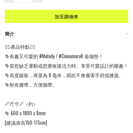
加至購物車
簡介
−
👍🏻產品特點👍🏻

🌀有趣又可愛的 #Melody / #Cinnamoroll 瑜珈墊！

🌀當您缺乏運動或想要恢復活力時。享受可愛設計的樂趣！

🌀高度緩衝，厚度為 8 毫米，因此不會傷害手肘或膝蓋。

🌀附有腰帶，方便攜帶。

📏尺寸📏（約）

🌀 600 x 1800 x 8mm

[建議身高150-175cm]
