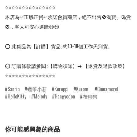
⭐⭐⭐⭐⭐⭐⭐⭐⭐⭐⭐⭐⭐⭐⭐

本店為✅正版正貨✅承諾會員商店，絕不出售🚫淘寶、偽貨
🚫，客人可安心選購😊😊

⭕ 此貨品為【訂購】貨品, 約10-18個工作天到貨。

⭕ 訂購條款請參閱 :【購物須知】➡️ 【退貨及退款政策】

⭐⭐⭐⭐⭐⭐⭐⭐⭐⭐⭐⭐⭐⭐⭐
Sanrio
蠟筆小新
Keroppi
Kuromi
Cinnamoroll
HelloKitty
Melody
Hangyodon
布甸狗
你可能感興趣的商品