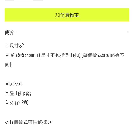
加至購物車
簡介
−
📏尺寸📏

🌀 約75×56×5mm (尺寸不包括登山扣) [每個款式size 略有不
同]

👀素材👀

🌀登山扣: 鋁

🌀公仔: PVC

🎨17個款式可供選擇🎨
