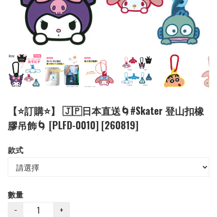
【⭐訂購⭐】 🇯🇵日本直送🌀#Skater 登山扣橡
膠吊飾🌀 [PLFD-0010] [260819]
款式
數量
−
+