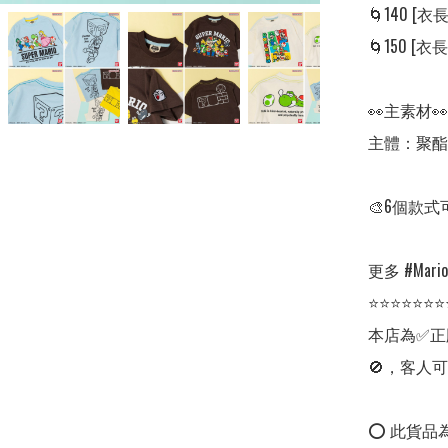
🌀140 [衣長: 
🌀150 [衣長: 
👀主素材👀

主體：聚酯纖
🎨6個款式
更多 #Mario 
⭐⭐⭐⭐⭐⭐⭐
本店為✅正
🚫，客人可
⭕ 此貨品為