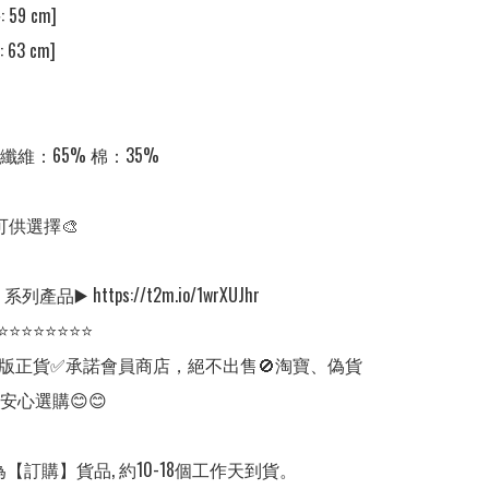
59 cm] 

63 cm] 

維：65% 棉：35%

可供選擇🎨

系列產品▶️ https://t2m.io/1wrXUJhr

⭐⭐⭐⭐⭐⭐⭐⭐

版正貨✅承諾會員商店，絕不出售🚫淘寶、偽貨
安心選購😊😊

【訂購】貨品, 約10-18個工作天到貨。
