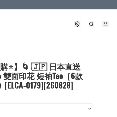
購⭐】🌀 🇯🇵 日本直送
io 雙面印花 短袖Tee［6款
[ELCA-0179][260828]