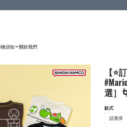
購物須知
關於我們
【⭐訂
#Mar
選］🌀 
款式