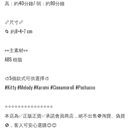
高：約40分鐘/ 弱：約90分鐘

📏尺寸📏

🌀 約8×4×7 cm

👀主素材👀

ABS 樹脂

🎨5個款式可供選擇🎨

#Kitty #Melody #Kuromi #Cinnamoroll #Pochacco

⭐⭐⭐⭐⭐⭐⭐⭐⭐⭐⭐⭐⭐⭐⭐

本店為✅正版正貨✅承諾會員商店，絕不出售🚫淘寶、偽貨
🚫，客人可安心選購😊😊
