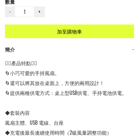
數量
−
+
加至購物車
簡介
−
👍🏻產品特點👍🏻

🌀小巧可愛的手持風扇。

🌀還可以將其放在桌面上，方便的兩用設計！

🌀提供兩種供電方式：桌上型USB供電、手持電池供電。

◆套裝內容

風扇主體、USB 電線、台座

◆充電後最長連續使用時間（2級風量調整功能）
