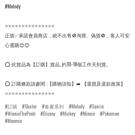
#Melody

⭐⭐⭐⭐⭐⭐⭐⭐⭐⭐⭐⭐⭐⭐⭐

正貨✅承諾會員商店，絕不出售🚫淘寶、偽貨🚫，客人可安
心選購😊😊

⭕ 此貨品為【訂購】貨品, 約10-18個工作天到貨。

⭕ 訂購條款請參閱 :【購物須知】➡️ 【退貨及退款政策】

⭐⭐⭐⭐⭐⭐⭐⭐⭐⭐⭐⭐⭐⭐⭐
訂購
Skater
春夏系列
Melody
Sanrio
WinnieThePooh
Disney
Mickey
Minnie
Pokemon
Moomin