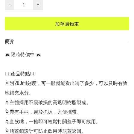
−
+
加至購物車
簡介
−
🔥 限時特價中 🔥

👍🏻產品特點👍🏻

🌀附200ml刻度，可一眼就能看出喝了多少，可以及時有效
地補充水分。

🌀主體採用不易破損的高透明樹脂製成。

🌀帶有手柄，易於抓握，方便攜帶。

🌀直飲嘴，一推即可輕鬆打開蓋子即可飲用。

🌀瓶蓋鎖設計可防止飲用時瓶蓋返回。
