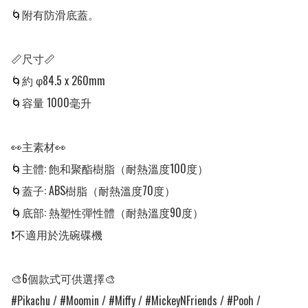
🌀附有防滑底蓋。

📏尺寸📏

🌀約 φ84.5 x 260mm

🌀容量 1000毫升 

👀主素材👀

🌀主體: 飽和聚酯樹脂（耐熱溫度100度）

🌀蓋子: ABS樹脂（耐熱溫度70度）

🌀底部: 熱塑性彈性體（耐熱溫度90度）

❗不適用於洗碗碟機

🎨6個款式可供選擇🎨

#Pikachu / #Moomin / #Miffy / #MickeyNFriends / #Pooh / 