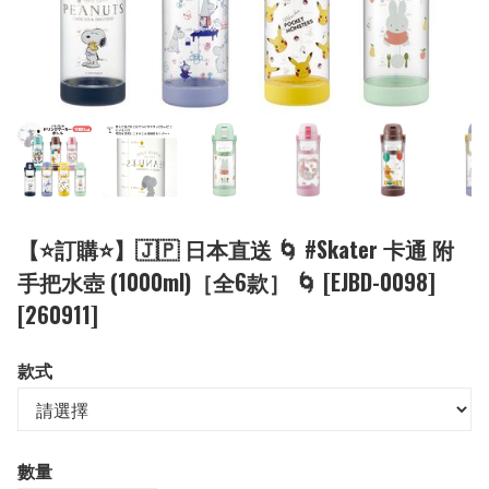
【⭐訂購⭐】🇯🇵 日本直送 🌀 #Skater 卡通 附
手把水壺 (1000ml)［全6款］ 🌀 [EJBD-0098]
[260911]
款式
數量