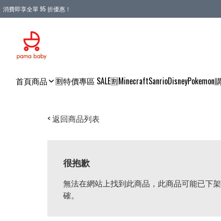
消費即享全單 95 折優惠！
購物滿 HKD 900.00即享免運費優惠！（適用於 本地送貨、本地取貨 )
首頁
商品
🈹特價專區 SALE🈹
Minecraft
Sanrio
Disney
Pokemon
< 返回商品列表
很抱歉
無法在網站上找到此商品，此商品可能已下架
確。