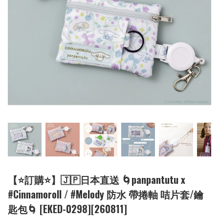
【⭐訂購⭐】🇯🇵日本直送 🌀panpantutu x
#Cinnamoroll / #Melody 防水 帶捲軸 咭片套/鑰
匙包🌀 [EKED-0298][260811]