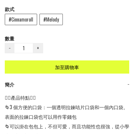
款式
#Cinnamoroll
#Melody
數量
−
+
加至購物車
簡介
−
👍🏻產品特點👍🏻

🌀3 個方便的口袋：一個透明拉鍊咭片口袋和一個內口袋。
表面的拉鍊口袋也可以用作零錢包

🌀可以掛在包包上，不但可愛，而且功能性也很強，從小學