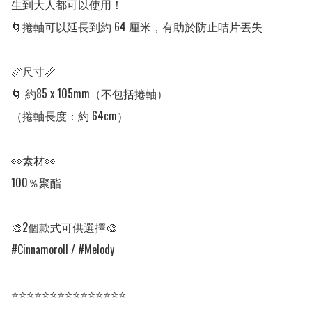
生到大人都可以使用！

🌀捲軸可以延長到約 64 厘米，有助於防止咭片丟失

📏尺寸📏

🌀 約85 x 105mm（不包括捲軸）

（捲軸長度：約 64cm）

👀素材👀

100％聚酯

🎨2個款式可供選擇🎨

#Cinnamoroll / #Melody

⭐⭐⭐⭐⭐⭐⭐⭐⭐⭐⭐⭐⭐⭐⭐
