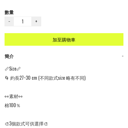
數量
−
+
加至購物車
簡介
−
📏Size📏

🌀 約長27~30 cm (不同款式size 略有不同)

👀素材👀

棉100％

🎨3個款式可供選擇🎨
