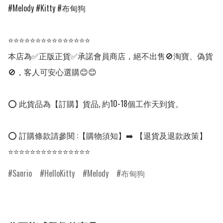
#Melody #Kitty #布甸狗

⭐⭐⭐⭐⭐⭐⭐⭐⭐⭐⭐⭐⭐⭐⭐

本店為✅正版正貨✅承諾會員商店，絕不出售🚫淘寶、偽貨
🚫，客人可安心選購😊😊

⭕ 此貨品為【訂購】貨品, 約10-18個工作天到貨。

⭕ 訂購條款請參閱 :【購物須知】➡️ 【退貨及退款政策】

⭐⭐⭐⭐⭐⭐⭐⭐⭐⭐⭐⭐⭐⭐⭐
Sanrio
HelloKitty
Melody
布甸狗