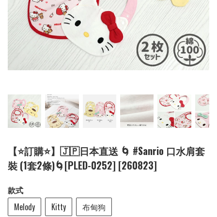
【⭐訂購⭐】🇯🇵日本直送 🌀 #Sanrio 口水肩套
裝 (1套2條)🌀[PLED-0252] [260823]
款式
Melody
Kitty
布甸狗