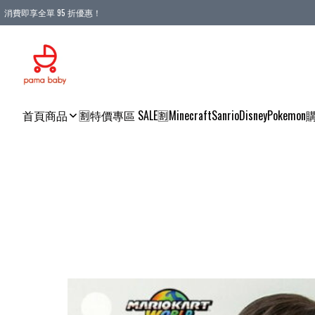
消費即享全單 95 折優惠！
購物滿 HKD 900.00即享免運費優惠！（適用於 本地送貨、本地取貨 )
首頁
商品
🈹特價專區 SALE🈹
Minecraft
Sanrio
Disney
Pokemon