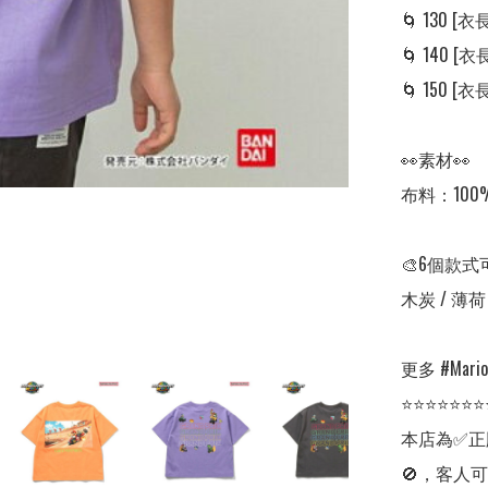
🌀 130 [衣長:
🌀 140 [衣長:
🌀 150 [衣長:
👀素材👀

布料：100
🎨6個款式
木炭 / 薄荷 
更多 #Mario 
⭐⭐⭐⭐⭐⭐⭐
本店為✅正
🚫，客人可