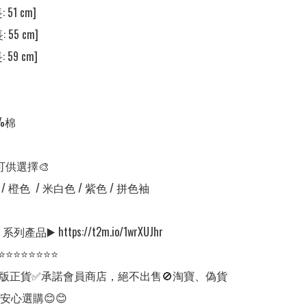
 51 cm] 

 55 cm] 

 59 cm] 

%棉

可供選擇🎨

/ 橙色  / 米白色 / 紫色 / 拼色袖

系列產品▶️ https://t2m.io/1wrXUJhr

⭐⭐⭐⭐⭐⭐⭐⭐

版正貨✅承諾會員商店，絕不出售🚫淘寶、偽貨
安心選購😊😊
