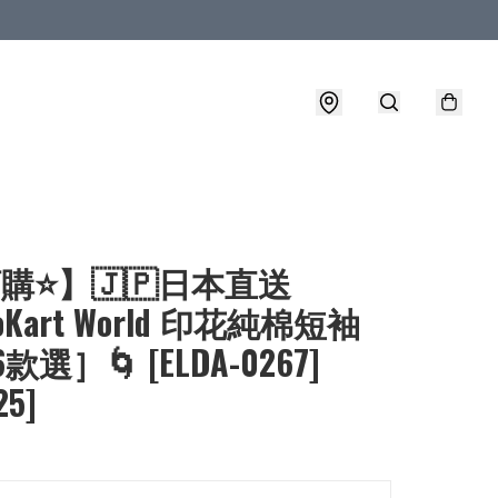
購⭐】🇯🇵日本直送
ioKart World 印花純棉短袖
6款選］🌀 [ELDA-0267]
25]