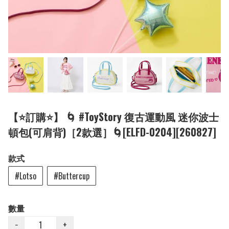
【⭐訂購⭐】 🌀 #ToyStory 復古運動風 迷你波士
頓包(可肩背)［2款選］🌀[ELFD-0204][260827]
款式
#Lotso
#Buttercup
數量
−
+