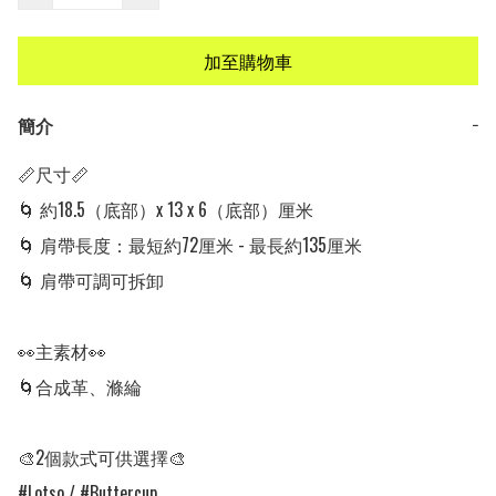
加至購物車
簡介
−
📏尺寸📏

🌀 約18.5（底部）x 13 x 6（底部）厘米

🌀 肩帶長度：最短約72厘米 - 最長約135厘米

🌀 肩帶可調可拆卸

👀主素材👀

🌀合成革、滌綸

🎨2個款式可供選擇🎨

#Lotso / #Buttercup
