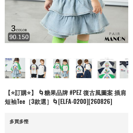
【⭐訂購⭐】 🌀糖果品牌 #PEZ 復古風圖案 插肩
短袖Tee［3款選］🌀[ELFA-0200][260826]
多買多慳