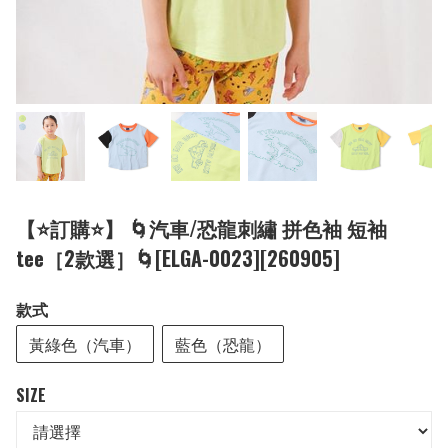
【⭐訂購⭐】 🌀汽車/恐龍刺繡 拼色袖 短袖
tee［2款選］🌀[ELGA-0023][260905]
款式
黃綠色（汽車）
藍色（恐龍）
SIZE