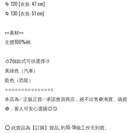
🌀 120 [衣長: 47 cm]

🌀 130 [衣長: 51 cm]

👀素材👀

主體100%棉

🎨2個款式可供選擇🎨

黃綠色（汽車）

藍色（恐龍）

⭐⭐⭐⭐⭐⭐⭐⭐⭐⭐⭐⭐⭐⭐⭐

本店為✅正版正貨✅承諾會員商店，絕不出售🚫淘寶、偽貨
🚫，客人可安心選購😊😊

⭕ 此貨品為【訂購】貨品, 約10-18個工作天到貨。
