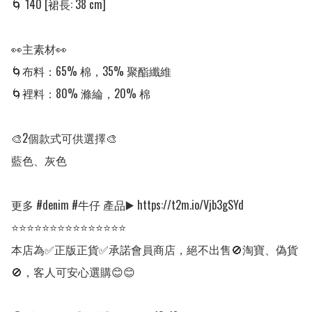
🌀 140 [裙長: 38 cm]

👀主素材👀

🌀布料：65% 棉，35% 聚酯纖維

🌀裡料：80% 滌綸，20% 棉

🎨2個款式可供選擇🎨

藍色、灰色

更多 #denim #牛仔 產品▶️ https://t2m.io/Vjb3gSYd

⭐⭐⭐⭐⭐⭐⭐⭐⭐⭐⭐⭐⭐⭐⭐

本店為✅正版正貨✅承諾會員商店，絕不出售🚫淘寶、偽貨
🚫，客人可安心選購😊😊
