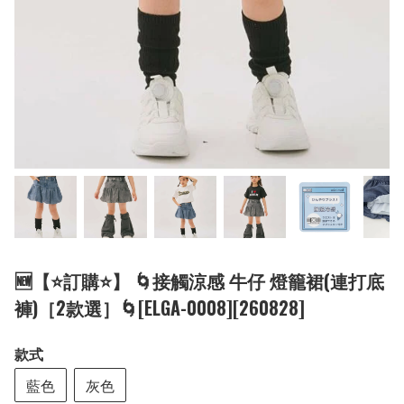
🆕【⭐訂購⭐】 🌀接觸涼感 牛仔 燈籠裙(連打底
褲)［2款選］🌀[ELGA-0008][260828]
款式
藍色
灰色