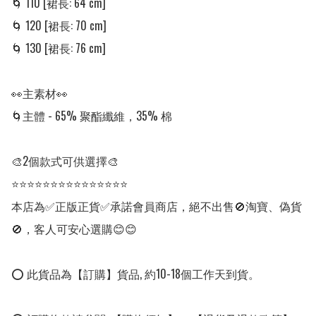
🌀 110 [裙長: 64 cm]

🌀 120 [裙長: 70 cm]

🌀 130 [裙長: 76 cm]

👀主素材👀

🌀主體 - 65% 聚酯纖維，35% 棉

🎨2個款式可供選擇🎨

⭐⭐⭐⭐⭐⭐⭐⭐⭐⭐⭐⭐⭐⭐⭐

本店為✅正版正貨✅承諾會員商店，絕不出售🚫淘寶、偽貨
🚫，客人可安心選購😊😊

⭕ 此貨品為【訂購】貨品, 約10-18個工作天到貨。
