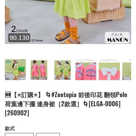
🆕【⭐訂購⭐】 🌀#Zootopia 前後印花 翻領Polo
荷葉邊下擺 連身裙［2款選］🌀[ELGA-0006]
[260902]
款式