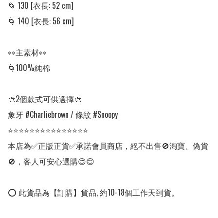
🌀 130 [衣長: 52 cm]

🌀 140 [衣長: 56 cm] 

👀主素材👀

🌀100%純棉

🎨2個款式可供選擇🎨

象牙 #Charliebrown / 條紋 #Snoopy

⭐⭐⭐⭐⭐⭐⭐⭐⭐⭐⭐⭐⭐⭐⭐

本店為✅正版正貨✅承諾會員商店，絕不出售🚫淘寶、偽貨
🚫，客人可安心選購😊😊

⭕ 此貨品為【訂購】貨品, 約10-18個工作天到貨。
