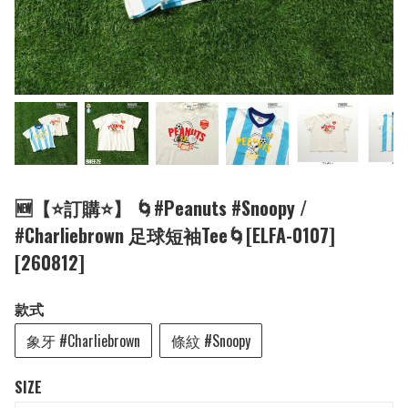
🆕【⭐訂購⭐】 🌀#Peanuts #Snoopy /
#Charliebrown 足球短袖Tee🌀[ELFA-0107]
[260812]
款式
象牙 #Charliebrown
條紋 #Snoopy
SIZE