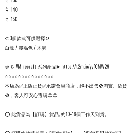
🌀 130

🌀 140

🌀 150

🎨3個款式可供選擇🎨

白穀 / 淺褐色 / 木炭

更多 #Minecraft 系列產品▶️ https://t2m.io/yyfQMW29

⭐⭐⭐⭐⭐⭐⭐⭐⭐⭐⭐⭐⭐⭐⭐

本店為✅正版正貨✅承諾會員商店，絕不出售🚫淘寶、偽貨
🚫，客人可安心選購😊😊

⭕ 此貨品為【訂購】貨品, 約10-18個工作天到貨。
