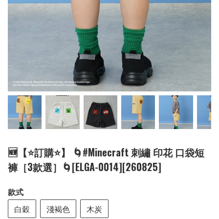
🆕【⭐訂購⭐】 🌀#Minecraft 刺繡 印花 口袋短
褲［3款選］🌀[ELGA-0014][260825]
款式
白穀
淺褐色
木炭