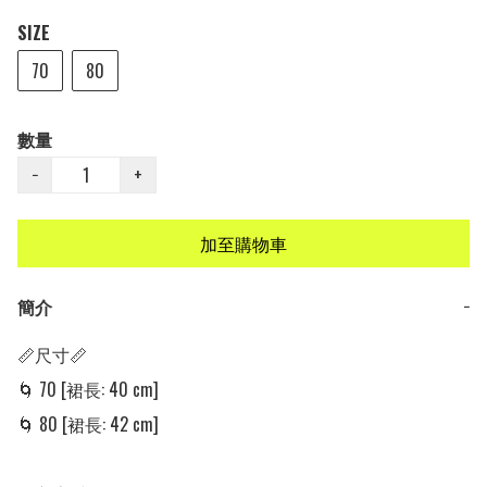
SIZE
70
80
數量
−
+
加至購物車
簡介
−
📏尺寸📏

🌀 70 [裙長: 40 cm] 

🌀 80 [裙長: 42 cm] 
