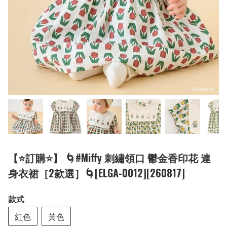
【⭐訂購⭐】 🌀#Miffy 刺繡領口 鬱金香印花 連
身衣裙［2款選］🌀[ELGA-0012][260817]
款式
紅色
黃色