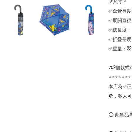
📏尺寸📏

✅傘骨長度：
✅展開直徑：
✅總長度：65
✅折疊長度：
✅重量：23
🎨2個款式
⭐⭐⭐⭐⭐⭐⭐
本店為✅正
🚫，客人可
⭕ 此貨品為