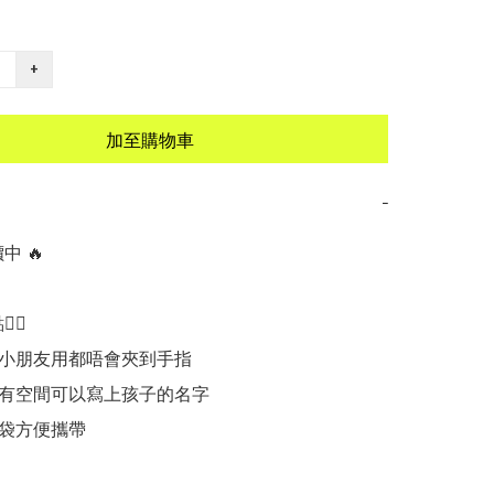
+
加至購物車
−
 🔥

🏻

小朋友用都唔會夾到手指

有空間可以寫上孩子的名字

袋方便攜帶
