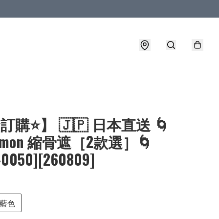
⭐訂購⭐】 🇯🇵 日本直送 🌀
kemon 縮骨遮［2款選］🌀
-0050][260809]
藍色