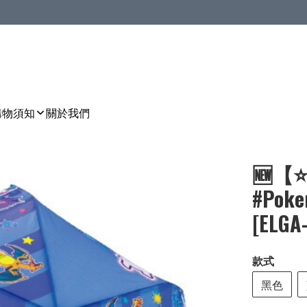
購物須知
關於我們
🆕【
#Po
[ELGA
款式
黑色