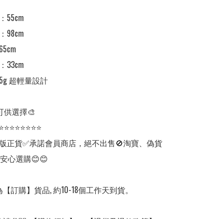
55cm

98cm

cm

33cm

5g 超輕量設計

可供選擇🎨

⭐⭐⭐⭐⭐⭐⭐⭐

版正貨✅承諾會員商店，絕不出售🚫淘寶、偽貨
安心選購😊😊

【訂購】貨品, 約10-18個工作天到貨。
