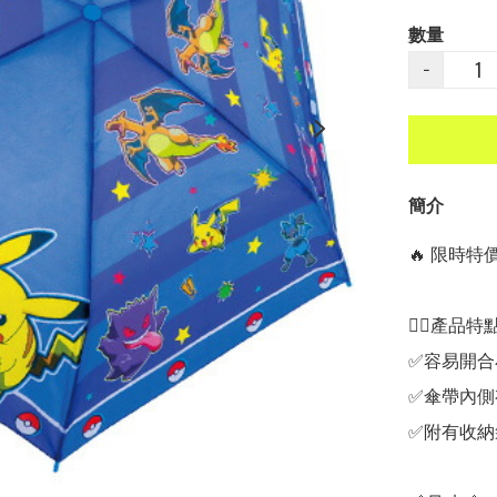
數量
−
簡介
🔥 限時特價中
👍🏻產品特點👍
✅容易開合
✅傘帶內側
✅附有收納