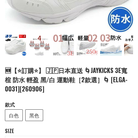
🆕【⭐訂購⭐】 🇯🇵日本直送 🌀JAYKICKS 3E寬
楦 防水 輕盈 黑/白 運動鞋［2款選］🌀 [ELGA-
0031][260906]
款式
白色
黑色
SIZE