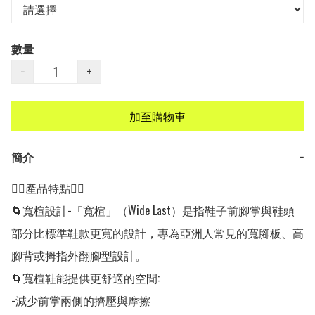
數量
−
+
加至購物車
簡介
−
👍🏻產品特點👍🏻

🌀寬楦設計-「寬楦」（Wide Last）是指鞋子前腳掌與鞋頭
部分比標準鞋款更寬的設計，專為亞洲人常見的寬腳板、高
腳背或拇指外翻腳型設計。

🌀寬楦鞋能提供更舒適的空間:

-減少前掌兩側的擠壓與摩擦
