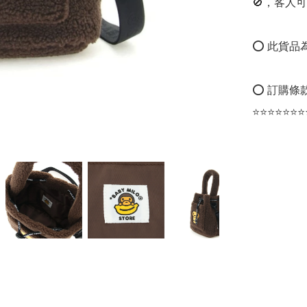
🚫，客人可
⭕ 此貨品為
⭕ 訂購條款