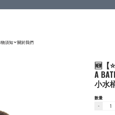
購物須知
關於我們
🆕【
A BAT
小水桶包
數量
−