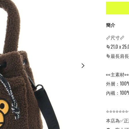
簡介
📏尺寸📏 

🌀21.0 x 25.0
🌀最長肩長: 1
👀主素材👀

外層：100
內襯：100
⭐⭐⭐⭐⭐⭐⭐
本店為✅正