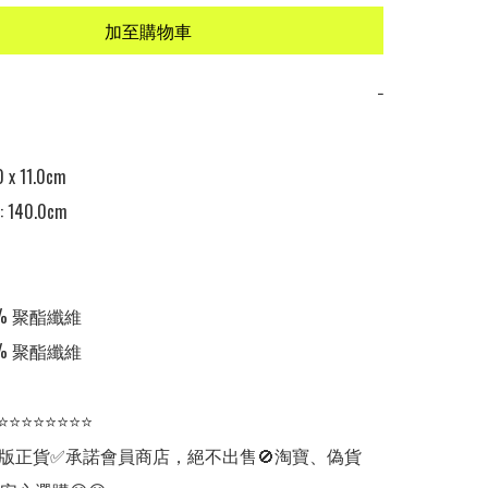
加至購物車
−
 x 11.0cm

40.0cm

% 聚酯纖維

% 聚酯纖維

⭐⭐⭐⭐⭐⭐⭐⭐

版正貨✅承諾會員商店，絕不出售🚫淘寶、偽貨