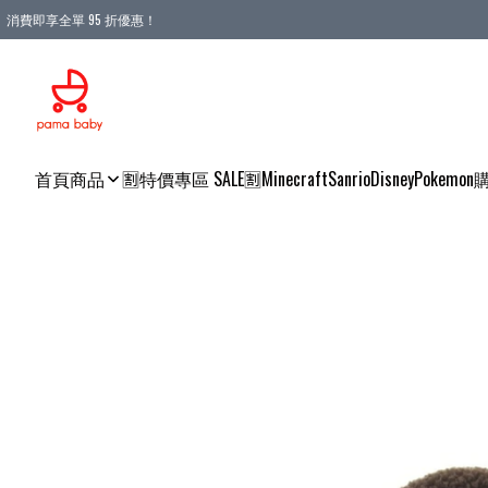
消費即享全單 95 折優惠！
購物滿 HKD 900.00即享免運費優惠！（適用於 本地送貨、本地取貨 )
首頁
商品
🈹特價專區 SALE🈹
Minecraft
Sanrio
Disney
Pokemon