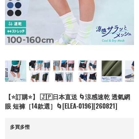
【⭐訂購⭐】 🇯🇵日本直送 🌀涼感速乾 透氣網
眼 短褲［14款選］🌀[ELEA-0196][260821]
多買多慳