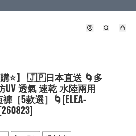
購⭐】 🇯🇵日本直送 🌀多
防UV 透氣 速乾 水陸兩用
褲［5款選］🌀[ELEA-
[260823]