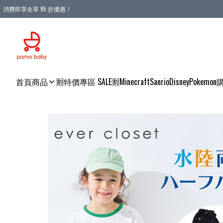
消費即享全單 95 折優惠！
購物滿 HKD 900.00即享免運費優惠！（適用於 本地送貨、本地取貨 )
首頁
商品
🈹特價專區 SALE🈹
Minecraft
Sanrio
Disney
Pokemon