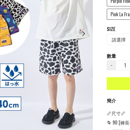
Purple Flo
Pink La Fr
SIZE
數量
−
簡介
📏尺寸📏

🌀 90 [褲長: 