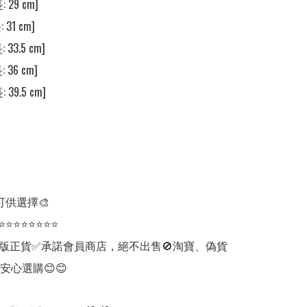
 29 cm]

 31 cm]

 33.5 cm]

 36 cm]

 39.5 cm]

供選擇🎨 

⭐⭐⭐⭐⭐⭐⭐⭐

版正貨✅承諾會員商店，絕不出售🚫淘寶、偽貨
安心選購😊😊
