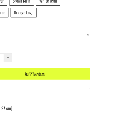
wer
Brown Kirin
White Ushi
ance
Orange Logo
+
加至購物車
−
27 cm]
