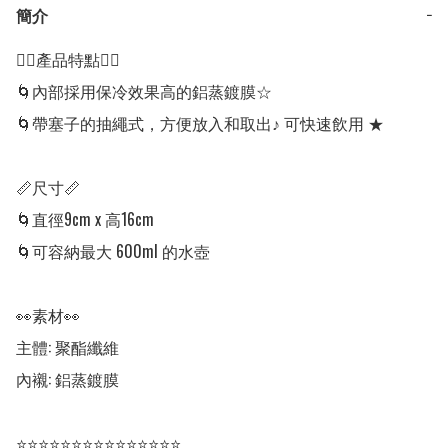
簡介
−
👍🏻產品特點👍🏻

🌀內部採用保冷效果高的鋁蒸鍍膜☆ 

🌀帶塞子的抽繩式，方便放入和取出♪ 可快速飲用 ★ 

📏尺寸📏

🌀直徑9cm x 高16cm

🌀可容納最大 600ml 的水壺

👀素材👀

主體: 聚酯纖維 

內襯: 鋁蒸鍍膜

⭐⭐⭐⭐⭐⭐⭐⭐⭐⭐⭐⭐⭐⭐⭐
