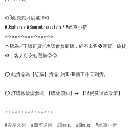
🎨3個款式可供選擇🎨

#Usahana / #SanrioCharacters / #蠟筆小新

⭐⭐⭐⭐⭐⭐⭐⭐⭐⭐⭐⭐⭐⭐⭐

本店為✅正版正貨✅承諾會員商店，絕不出售🚫淘寶、偽貨
🚫，客人可安心選購😊😊

⭕ 此貨品為【訂購】貨品, 約10-18個工作天到貨。

⭕ 訂購條款請參閱 :【購物須知】➡️ 【退貨及退款政策】

⭐⭐⭐⭐⭐⭐⭐⭐⭐⭐⭐⭐⭐⭐⭐
春夏系列
四季適用
Sanrio
Skater
蠟筆小新