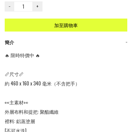
−
+
加至購物車
簡介
−
🔥 限時特價中 🔥

📏尺寸📏

約 460 x 160 x 340 毫米（不含把手）

👀主素材👀

外層布料和提把: 聚酯纖維

裡料: 鋁蒸塗層

[不可水洗]
