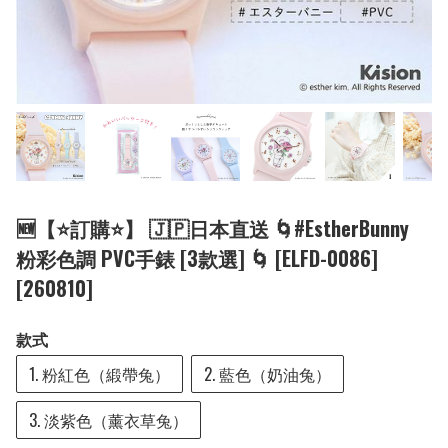
🆕【⭐訂購⭐】 🇯🇵日本直送 🌀#EstherBunny
粉彩色調 PVC手錶 [3款選] 🌀 [ELFD-0086]
[260810]
款式
1. 粉紅色（緞帶兔）
2. 藍色（奶油兔）
3. 淡紫色（薰衣草兔）