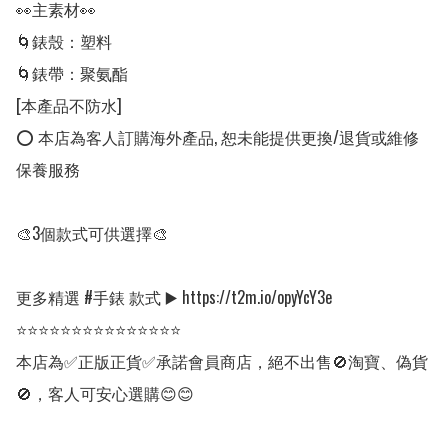
👀主素材👀

🌀錶殼：塑料

🌀錶帶：聚氨酯

[本產品不防水]

⭕ 本店為客人訂購海外產品, 恕未能提供更換/退貨或維修
保養服務

🎨3個款式可供選擇🎨

更多精選 #手錶 款式 ▶️ https://t2m.io/opyYcY3e

⭐⭐⭐⭐⭐⭐⭐⭐⭐⭐⭐⭐⭐⭐⭐

本店為✅正版正貨✅承諾會員商店，絕不出售🚫淘寶、偽貨
🚫，客人可安心選購😊😊
