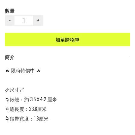
數量
−
+
加至購物車
簡介
−
🔥 限時特價中 🔥

📏尺寸📏

🌀錶殼：約 3.5 x 4.2 厘米

🌀總長度：23.8厘米

🌀錶帶寬度：1.8厘米
