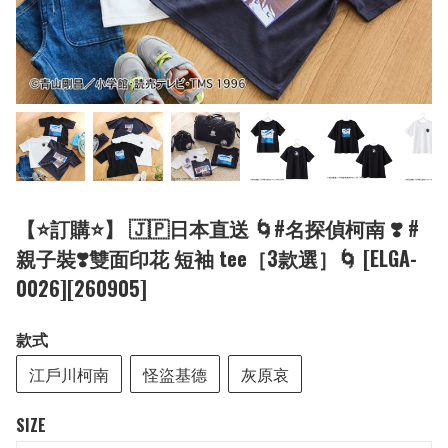
【⭐訂購⭐】 🇯🇵日本直送 🌀#名探偵柯南 ❣️ #
親子裝❣️雙面印花 短袖 tee［3款選］🌀 [ELGA-
0026][260905]
款式
江戶川柯南
怪盜基德
灰原哀
SIZE