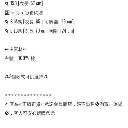
🌀 150 [衣長: 57 cm]

2️⃣ 👩🏻👨🏻爸媽裝

🌀 S-M碼 [衣長: 65 cm, 胸圍: 116 cm]

🌀 L-LL碼 [衣長: 70 cm, 胸圍: 124 cm]

👀主素材👀

主體：100% 棉

🎨3個款式可供選擇🎨

⭐⭐⭐⭐⭐⭐⭐⭐⭐⭐⭐⭐⭐⭐⭐

本店為✅正版正貨✅承諾會員商店，絕不出售🚫淘寶、偽貨
🚫，客人可安心選購😊😊
