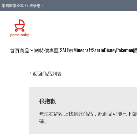
消費即享全單 95 折優惠！
購物滿 HKD 900.00即享免運費優惠！（適用於 本地送貨、本地取貨 )
首頁
商品
🈹特價專區 SALE🈹
Minecraft
Sanrio
Disney
Pokemon
< 返回商品列表
很抱歉
無法在網站上找到此商品，此商品可能已下架
確。