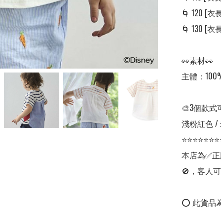
🌀 120 [衣長:
🌀 130 [衣長:
👀素材👀

主體：100%
🎨3個款式
淺粉紅色 / 
⭐⭐⭐⭐⭐⭐⭐
本店為✅正
🚫，客人可
⭕ 此貨品為