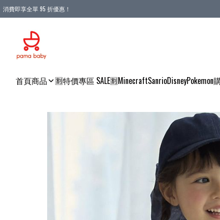
消費即享全單 95 折優惠！
購物滿 HKD 900.00即享免運費優惠！（適用於 本地送貨、本地取貨 )
首頁
商品
🈹特價專區 SALE🈹
Minecraft
Sanrio
Disney
Pokemon