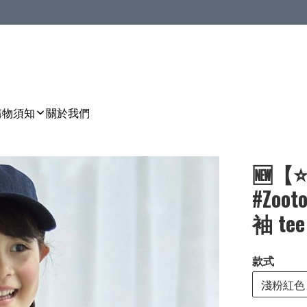
購物須知
關於我們
🆕【
#Zoo
袖 te
款式
淺粉紅色