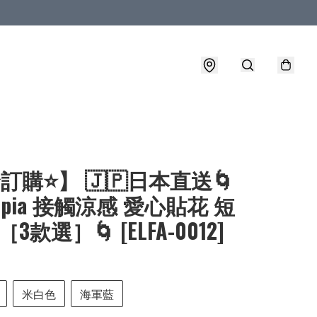
⭐訂購⭐】 🇯🇵日本直送🌀
topia 接觸涼感 愛心貼花 短
e［3款選］🌀 [ELFA-0012]
米白色
海軍藍