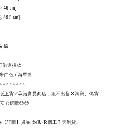
 46 cm]

 49.5 cm]

 棉

可供選擇🎨

米白色 / 海軍藍

⭐⭐⭐⭐⭐⭐⭐⭐

版正貨✅承諾會員商店，絕不出售🚫淘寶、偽貨
安心選購😊😊

【訂購】貨品, 約10-18個工作天到貨。
