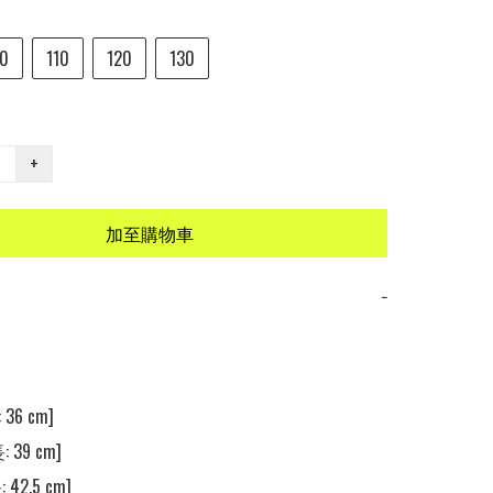
0
110
120
130
+
加至購物車
−
36 cm]

 39 cm] 

 42.5 cm] 
