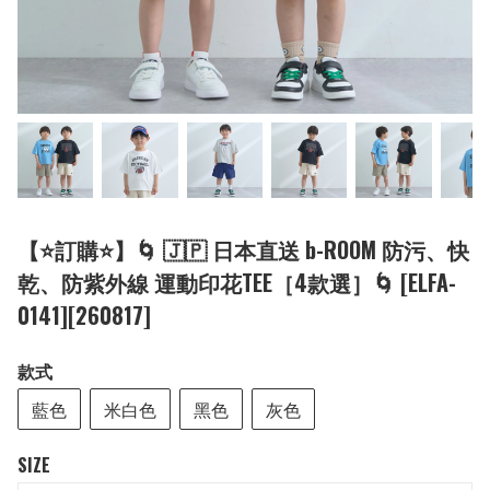
【⭐訂購⭐】🌀 🇯🇵 日本直送 b-ROOM 防污、快
乾、防紫外線 運動印花TEE［4款選］🌀 [ELFA-
0141][260817]
款式
藍色
米白色
黑色
灰色
SIZE