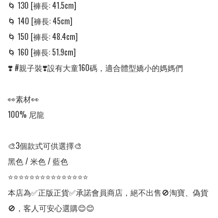
🌀 130 [褲長: 41.5cm]

🌀 140 [褲長: 45cm]

🌀 150 [褲長: 48.4cm]

🌀 160 [褲長: 51.9cm]

❣️ #親子裝❣️設有大童160碼，適合體型嬌小的媽媽們

👀素材👀

100% 尼龍

🎨3個款式可供選擇🎨

黑色 / 米色 / 藍色

⭐⭐⭐⭐⭐⭐⭐⭐⭐⭐⭐⭐⭐⭐⭐

本店為✅正版正貨✅承諾會員商店，絕不出售🚫淘寶、偽貨
🚫，客人可安心選購😊😊
