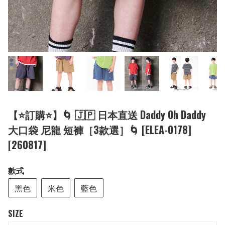
【⭐訂購⭐】🌀 🇯🇵 日本直送 Daddy Oh Daddy
大口袋 尼龍 短褲［3款選］🌀 [ELEA-0178]
[260817]
款式
黑色
米色
藍色
SIZE