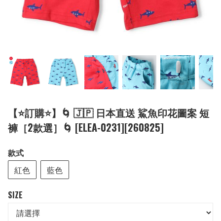
【⭐訂購⭐】🌀 🇯🇵 日本直送 鯊魚印花圖案 短
褲［2款選］🌀 [ELEA-0231][260825]
款式
紅色
藍色
SIZE