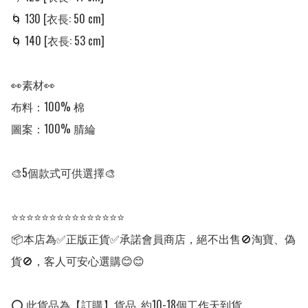
🌀 130 [衣長: 50 cm] 

🌀 140 [衣長: 53 cm] 

👀素材👀

布料：100% 棉

圖案：100% 腈綸

🎨5個款式可供選擇🎨

⭐⭐⭐⭐⭐⭐⭐⭐⭐⭐⭐⭐⭐⭐⭐

📦本店為✅正版正貨✅承諾會員商店，絕不出售🚫淘寶、偽
貨🚫，客人可安心選購😊😊

⭕ 此貨品為【訂購】貨品, 約10-18個工作天到貨。
