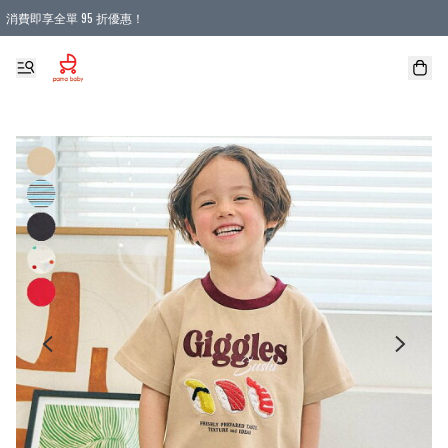
消費即享全單 95 折優惠！
購物滿 HKD 900.00即享免運費優惠！（適用於 本地送貨、本地取貨 )