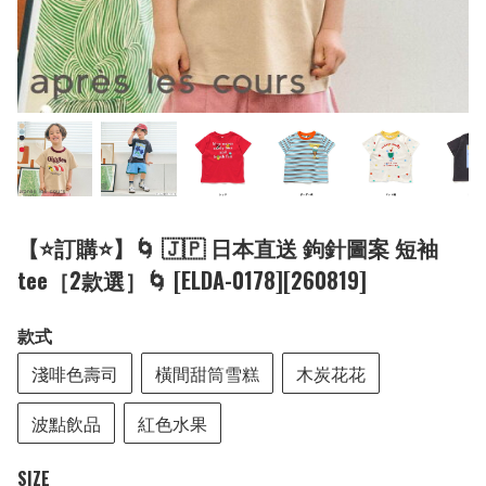
【⭐訂購⭐】🌀 🇯🇵 日本直送 鉤針圖案 短袖
tee［2款選］🌀 [ELDA-0178][260819]
款式
淺啡色壽司
橫間甜筒雪糕
木炭花花
波點飲品
紅色水果
SIZE