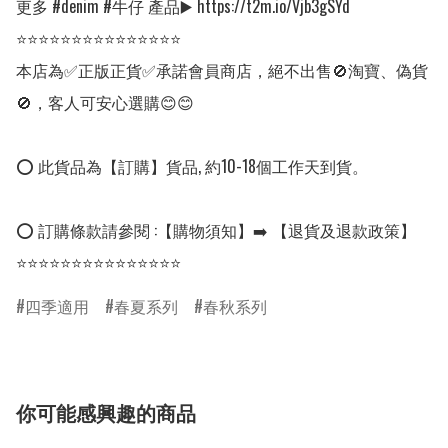
更多 #denim #牛仔 產品▶️ https://t2m.io/Vjb3gSYd

⭐⭐⭐⭐⭐⭐⭐⭐⭐⭐⭐⭐⭐⭐⭐

本店為✅正版正貨✅承諾會員商店，絕不出售🚫淘寶、偽貨
🚫，客人可安心選購😊😊

⭕ 此貨品為【訂購】貨品, 約10-18個工作天到貨。

⭕ 訂購條款請參閱 :【購物須知】➡️ 【退貨及退款政策】

⭐⭐⭐⭐⭐⭐⭐⭐⭐⭐⭐⭐⭐⭐⭐ 
四季適用
春夏系列
春秋系列
你可能感興趣的商品