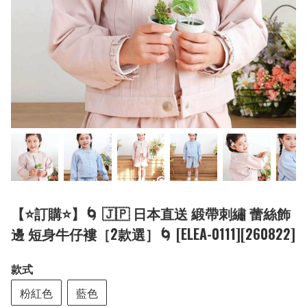
【⭐訂購⭐】🌀 🇯🇵 日本直送 緞帶刺繡 蕾絲飾
邊 短身牛仔褸［2款選］🌀 [ELEA-0111][260822]
款式
粉紅色
藍色