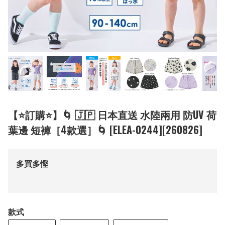
【⭐訂購⭐】🌀 🇯🇵 日本直送 水陸兩用 防UV 荷
葉邊 短褲［4款選］🌀 [ELEA-0244][260826]
多買多慳
款式